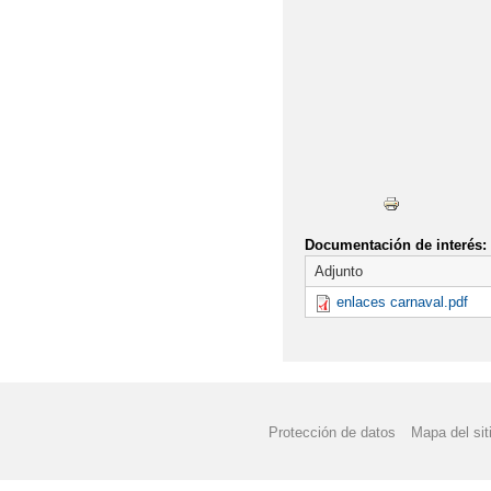
BIENVENIDO CURSO 2
BIENVENIDOS CURSO 
CONCURSO TARJETAS
CUENTACUENTOS EDU
CARNAVAL, CARNAVAL
Documentación de interés:
CONCURSO TARJETAS
Adjunto
enlaces carnaval.pdf
CONVOCATORIA AYUD
DESFILE CARNAVAL
DIA DE LA DISCAPAC
Protección de datos
Mapa del sit
DÍA DEL AUTISMO 2 A