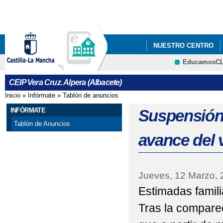
Pa
co
pri
NUESTRO CENTRO
EducamosC
"TE PILLÉ LEYENDO"
CRFP
CEIP Vera Cruz. Alpera (Albacete)
11 DE FEBRERO DIA D
Inicio
»
Infórmate
»
Tablón de anuncios
Se encuentra usted aquí
21 DE MARZO DÍA I
INFÓRMATE
Suspensión 
Tablón de Anuncios
ACTIVIDADES DÍA DE
avance del 
ACTIVIDADES SOLID
ACTIVIDAD LECTIVA 
Jueves, 12 Marzo, 
Estimadas famil
ACTIVIDADES CON E
Tras la compare
ADMISIÓN ALUMNOS