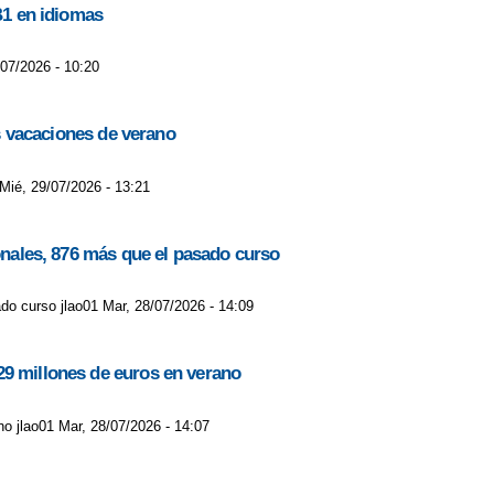
A
INSTRUCCIONES ANTE EL CORONAVIRUS
LA CHANDELEUR
B1 en idiomas
LA CHANDELEUR
/07/2026 - 10:20
AÑOS
LOS CARTEROS DE 5 AÑOS
MARTES DE CARNAVAL
as vacaciones de verano
VO CURSO ESCOLAR 2022/2023
NOTICIA FALSA.
 Mié, 29/07/2026 - 13:21
TE
PIEZAS POR EL AUTISMO
PIEZAS POR EL AUTISMO
ATARRONA SE DESPIDIÓ POR TODO LO ALTO
ionales, 876 más que el pasado curso
VOS POR LA BORRASCA FILOMENA
do curso jlao01 Mar, 28/07/2026 - 14:09
NAL AYUDA LIBROS 2021/2022
SCAPE ROOM
29 millones de euros en verano
 ACTIVIDAD LECTIVA 8 ENERO
o jlao01 Mar, 28/07/2026 - 14:07
ECTIVAS ANTE EL AVANCE DEL VIRUS COVID19
TE PILLÉ LEYENDO
TE PILLÉ LEYENDO