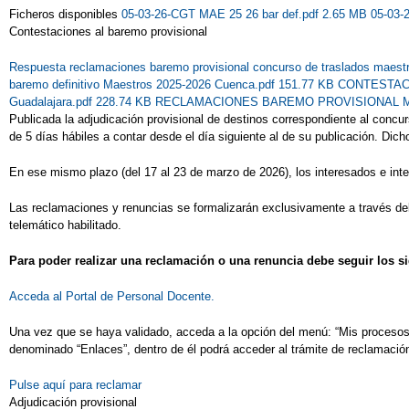
Ficheros disponibles
05-03-26-CGT MAE 25 26 bar def.pdf 2.65 MB
05-03-
Contestaciones al baremo provisional
Respuesta reclamaciones baremo provisional concurso de traslados maest
baremo definitivo Maestros 2025-2026 Cuenca.pdf 151.77 KB
CONTESTACI
Guadalajara.pdf 228.74 KB
RECLAMACIONES BAREMO PROVISIONAL MAES
Publicada la adjudicación provisional de destinos correspondiente al conc
de 5 días hábiles a contar desde el día siguiente al de su publicación. Dich
En ese mismo plazo (del 17 al 23 de marzo de 2026), los interesados e inte
Las reclamaciones y renuncias se formalizarán exclusivamente a través del t
telemático habilitado.
Para poder realizar una reclamación o una renuncia debe seguir los s
Acceda al Portal de Personal Docente.
Una vez que se haya validado, acceda a la opción del menú: “Mis procesos” 
denominado “Enlaces”, dentro de él podrá acceder al trámite de reclamació
Pulse aquí para reclamar
Adjudicación provisional