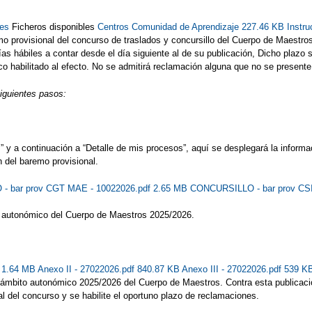
tes
Ficheros disponibles
Centros Comunidad de Aprendizaje 227.46 KB
Instr
o provisional del concurso de traslados y concursillo del Cuerpo de Maestro
s hábiles a contar desde el día siguiente al de su publicación, Dicho plazo se 
 habilitado al efecto. No se admitirá reclamación alguna que no se presente p
siguientes pasos:
y a continuación a “Detalle de mis procesos”, aquí se desplegará la informac
 del baremo provisional.
 bar prov CGT MAE - 10022026.pdf 2.65 MB
CONCURSILLO - bar prov CS
o autonómico del Cuerpo de Maestros 2025/2026.
f 1.64 MB
Anexo II - 27022026.pdf 840.87 KB
Anexo III - 27022026.pdf 539 
e ámbito autonómico 2025/2026 del Cuerpo de Maestros. Contra esta publicaci
al del concurso y se habilite el oportuno plazo de reclamaciones.