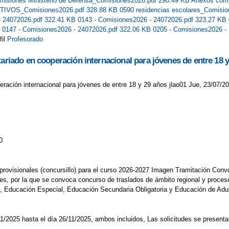
misiones Ministerio de Defensa_Comisiones2026.pdf 290.49 KB
Anexos comi
TIVOS_Comisiones2026.pdf 328.88 KB
0590 residencias escolares_Comisi
- 24072026.pdf 322.41 KB
0143 - Comisiones2026 - 24072026.pdf 323.27 KB
B
0147 - Comisiones2026 - 24072026.pdf 322.06 KB
0205 - Comisiones2026 -
fil
Profesorado
tariado en cooperación internacional para jóvenes de entre 18 
eración internacional para jóvenes de entre 18 y 29 años jlao01 Jue, 23/07/20
0
s provisionales (concursillo) para el curso 2026-2027 Imagen Tramitación Con
es, por la que se convoca concurso de traslados de ámbito regional y proceso
ia, Educación Especial, Educación Secundaria Obligatoria y Educación de Ad
7/11/2025 hasta el día 26/11/2025, ambos incluidos, Las solicitudes se presen