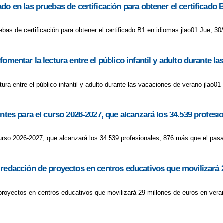
T TALENT CEIP VERA CRUZ
INFANTIL SE VA A LA GRANJA ESCUEL
do en las pruebas de certificación para obtener el certificado 
EGA AL CEIP VERA CRUZ
LA NAVIDAD LLEGA AL CEIP VERA CRUZ
bas de certificación para obtener el certificado B1 en idiomas jlao01 Jue, 30
DE TERCERO SE CONVIERTEN EN PIRATAS
LOS CARTEROS DE 5 
omentar la lectura entre el público infantil y adulto durante l
 CARNAVAL
NAVIDAD
NUESTRO LIBRO GIGANTE VIAJA
NUE
ura entre el público infantil y adulto durante las vacaciones de verano jlao01
ILA DE LA PAZ
NUESTRAS TARJETAS LLEGAN HOSPITAL ALICAN
PROCESO ADMISIÓN
PROGRAMA DE FRUTAS Y LÁCTEOS
P
entes para el curso 2026-2027, que alcanzará los 34.539 profes
DMISIÓN
PROGRAMA PREPARA-T
RECUPERACIÓN DIAS LECTI
curso 2026-2027, que alcanzará los 34.539 profesionales, 876 más que el pasa
 TARJETAS NAVIDAD
RECICLA ILUSIÓN
RESOLUCIÓN PROVISIO
 redacción de proyectos en centros educativos que movilizará 
IBRO
SEMANA DEL LIBRO
SEMANA DEL LIBRO
SUSPENSIÓN
proyectos en centros educativos que movilizará 29 millones de euros en veran
TIVIDAD LECTIVA LUNES 20/01/2020
SUSPENSIÓN ACTIVIDADES L
LASES POR TEMPORAL
TALLER RCP EN EDUCACIÓN INFANTIL