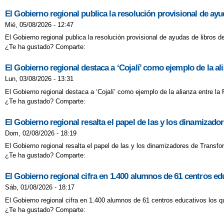
El Gobierno regional publica la resolución provisional de ay
CONVOCATORIA
Mié, 05/08/2026 - 12:47
DIA CASTILLA 
El Gobierno regional publica la resolución provisional de ayudas de libros 
¿Te ha gustado? Comparte:
DÍA DE LA PAZ 
El Gobierno regional destaca a ‘Cojalí’ como ejemplo de la a
EL RATONCITO
Lun, 03/08/2026 - 13:31
El Gobierno regional destaca a ‘Cojalí’ como ejemplo de la alianza entre l
EMPIEZA LOS 
¿Te ha gustado? Comparte:
EL CEIP VERA
El Gobierno regional resalta el papel de las y los dinamizad
Dom, 02/08/2026 - 18:19
EN BICI A LA C
El Gobierno regional resalta el papel de las y los dinamizadores de Transf
¿Te ha gustado? Comparte:
FELICITACIÓN 
El Gobierno regional cifra en 1.400 alumnos de 61 centros 
FINAL CURSO
Sáb, 01/08/2026 - 18:17
El Gobierno regional cifra en 1.400 alumnos de 61 centros educativos los
I MARATÓN LIT
¿Te ha gustado? Comparte: