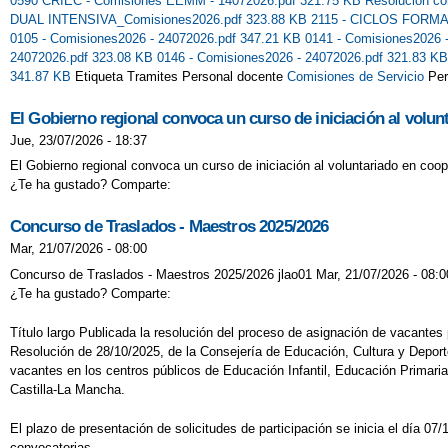
0590 CRIEC - Comisiones EEMM - 14072026.pdf 321.75 KB
Resolución co
DUAL INTENSIVA_Comisiones2026.pdf 323.88 KB
2115 - CICLOS FORMA
0105 - Comisiones2026 - 24072026.pdf 347.21 KB
0141 - Comisiones2026 
24072026.pdf 323.08 KB
0146 - Comisiones2026 - 24072026.pdf 321.83 K
341.87 KB
Etiqueta Tramites Personal docente
Comisiones de Servicio
Per
El Gobierno regional convoca un curso de iniciación al volun
Jue, 23/07/2026 - 18:37
El Gobierno regional convoca un curso de iniciación al voluntariado en coop
¿Te ha gustado? Comparte:
Concurso de Traslados - Maestros 2025/2026
Mar, 21/07/2026 - 08:00
Concurso de Traslados - Maestros 2025/2026 jlao01 Mar, 21/07/2026 - 08:0
¿Te ha gustado? Comparte:
Título largo Publicada la resolución del proceso de asignación de vacante
Resolución de 28/10/2025, de la Consejería de Educación, Cultura y Deport
vacantes en los centros públicos de Educación Infantil, Educación Primar
Castilla-La Mancha.
El plazo de presentación de solicitudes de participación se inicia el día 0
convocatorias.