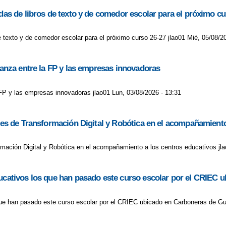
udas de libros de texto y de comedor escolar para el próximo cu
 AYUDA LIBROS DE TEXTO Y COMEDOR 2023/2024
CURSO SALVAN
LA MANCHA
DIA DE LA CONSTITUCIÓN
DIA DE LA DISCAPACIDA
de texto y de comedor escolar para el próximo curso 26-27 jlao01 Mié, 05/08/2
2022
DÍA DEL AUTISMO 2 ABRIL
DÍA DEL AUTISMO
DÍA INT
lianza entre la FP y las empresas innovadoras
 PÉREZ 5 AÑOS
EL RATONCITO PÉREZ
ELECCIONES A CONSE
a FP y las empresas innovadoras jlao01 Lun, 03/08/2026 - 13:31
PRIMEROS PASOS EN EL HUERTO DEL CEIP VERA CRUZ
EN EL CE
 CRUZ SE CONVIERTE EN MUSEO
EL CEIP VERA CRUZ SE PONE 
ores de Transformación Digital y Robótica en el acompañamient
UEVA DE LA VIEJA
EN BICI A LA CUEVA DE LA VIEJA
EXCURSIÓ
ormación Digital y Robótica en el acompañamiento a los centros educativos j
NAVIDEÑA
FELIZ NAVIDAD 2021
FIESTAS DE MAYO
FELIZ NA
educativos los que han pasado este curso escolar por el CRIE
HALLOWEEN
HAPPY HALLOWEEN
HALLOWEEN
I GOT T
 que han pasado este curso escolar por el CRIEC ubicado en Carboneras de G
ERARIO
I MARATÓN LITERARIO
I MERCADILLO SOLIDARIO
I