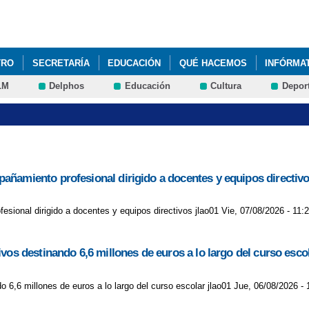
Pasar al
contenido
principal
TRO
SECRETARÍA
EDUCACIÓN
QUÉ HACEMOS
INFÓRMA
LM
Delphos
Educación
Cultura
Depor
 DIA DE LA MUJER Y LA NIÑA EN LA CIENCIA.
21 DE MARZO DÍA 
ÍA DEL LIBRO
ACTIVIDADES EN ÉPOCA DE CONFINAMIENTO
A
OLE
AYUDA DE LIBROS
ACTIVIDAD LECTIVA MARTES 21 ENER
añamiento profesional dirigido a docentes y equipos directiv
CON EL CLUB DE LECTURA Y ESCRITORA LOCAL
ACTIVIDADES DÍA
 COLE 2025/2026
BIENVENIDO CURSO 2019-2020
BIENVENIDO C
ional dirigido a docentes y equipos directivos jlao01 Vie, 07/08/2026 - 11:
URSO 2021/2022
CALENDARIO ESCOLAR 2025/2026
CARNAVAL 
vos destinando 6,6 millones de euros a lo largo del curso esco
S EDUCACIÓN INFANTIL
CALENDARIO DISTRIBUCIÓN "PROGRAMA
 6,6 millones de euros a lo largo del curso escolar jlao01 Jue, 06/08/2026 - 
R SOBRE LA IGUALDAD DE GÉNERO
CONCURSO TARJETAS NAVID