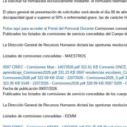
La solicitud se formalizará exclusivamente mediante el formulario telemático
El plazo general de presentación de solicitudes será desde el día 08 de abr
discapacidad igual o superior al 50% o enfermedad grave, las de carácter h
Pulse aquí para acceder al Portal del Personal Docente
Comisiones conc
Publicados los listados de comisiones de servicio concedidas del Cuerpo d
La Dirección General de Recursos Humanos dictará las oportunas resoluci
Listados de comisiones concedidas - MAESTROS
0597 CRIEC - Comisiones Mae - 14072026.pdf 322.61 KB
Convenio ONCE_
aprendizaje_Comisiones2026.pdf 331.23 KB
0597 residencias escolares_
Comisiones2026.pdf 322.09 KB
0142 - 22072026 - Comisiones2026_0.pdf 
322.95 KB
0148 - 22072026 - Comisiones2026.pdf 328.89 KB
0597 0205 - 
Fecha de publicación 09/07/2026
Publicados los listados de comisiones de servicio concedidas de los cuerp
La Dirección General de Recursos Humanos dictará las oportunas resoluci
Listados de comisiones concedidas - EEMM