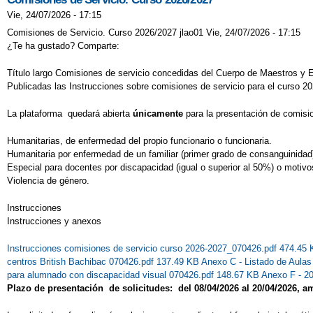
Vie, 24/07/2026 - 17:15
TÉCNICAS DE 
Comisiones de Servicio. Curso 2026/2027 jlao01 Vie, 24/07/2026 - 17:15
¿Te ha gustado? Comparte:
VISITA AL POCI
Título largo Comisiones de servicio concedidas del Cuerpo de Maestros y
“QUE TUS EMO
Publicadas las Instrucciones sobre comisiones de servicio para el curso 2
La plataforma quedará abierta
únicamente
para la presentación de comisi
Humanitarias, de enfermedad del propio funcionario o funcionaria.
Humanitaria por enfermedad de un familiar (primer grado de consanguinidad
Especial para docentes por discapacidad (igual o superior al 50%) o motivo
Violencia de género.
Instrucciones
Instrucciones y anexos
Instrucciones comisiones de servicio curso 2026-2027_070426.pdf 474.45
centros British Bachibac 070426.pdf 137.49 KB
Anexo C - Listado de Aula
para alumnado con discapacidad visual 070426.pdf 148.67 KB
Anexo F - 2
Plazo de presentación de solicitudes: del 08/04/2026 al 20/04/2026, 