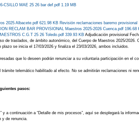
26-CSILLO MAE 25 26 bar def.pdf 1.19 MB
ros 2025 Albacete.pdf 621.98 KB
Revisión reclamaciones baremo provision
ON RECLAM BAR PROVISIONAL Maestros 2025-2026 Cuenca.pdf 196.68
TROS C.G.T 25 26 Toledo.pdf 339.93 KB
Adjudicación provisional Fech
urso de traslados, de ámbito autonómico, del Cuerpo de Maestros 2025/2026. C
o plazo se inicia el 17/03/2026 y finaliza el 23/03/2026, ambos incluidos.
resadas que lo deseen podrán renunciar a su voluntaria participación en el c
rámite telemático habilitado al efecto. No se admitirán reclamaciones ni renu
iguientes pasos:
y a continuación a “Detalle de mis procesos”, aquí se desplegará la informac
n y de renuncia.