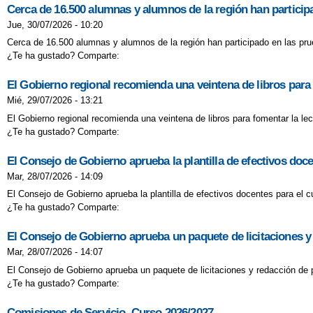
II FASE DE GO
Cerca de 16.500 alumnas y alumnos de la región han participa
Jue, 30/07/2026 - 10:20
LA NAVIDAD LL
Cerca de 16.500 alumnas y alumnos de la región han participado en las prue
¿Te ha gustado? Comparte:
LOS ALUMNOS 
El Gobierno regional recomienda una veintena de libros para f
MIÉRCOLES DE
Mié, 29/07/2026 - 13:21
El Gobierno regional recomienda una veintena de libros para fomentar la lect
NUESTRA MOCH
¿Te ha gustado? Comparte:
PLAN DIGITAL
El Consejo de Gobierno aprueba la plantilla de efectivos doc
Mar, 28/07/2026 - 14:09
PROCESO DE A
El Consejo de Gobierno aprueba la plantilla de efectivos docentes para el 
¿Te ha gustado? Comparte:
RECEPCIÓN DE
El Consejo de Gobierno aprueba un paquete de licitaciones y
SEMANA DEL L
Mar, 28/07/2026 - 14:07
El Consejo de Gobierno aprueba un paquete de licitaciones y redacción de 
SUSPENSIÓN AC
¿Te ha gustado? Comparte:
SUSPENSIÓN C
Comisiones de Servicio. Curso 2026/2027