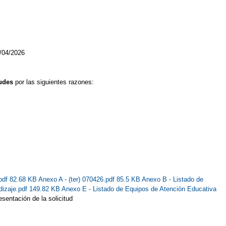
NAVAL
VISITA A LA BODEGA
VISITA AL POCICO DE LA NIEVE
TRIMESTRE COMIENZA EN CASA!
¡¡¡LA AVENTURA SIGUE!!!
/04/2026
tudes
por las siguientes razones:
pdf 82.68 KB
Anexo A - (ter) 070426.pdf 85.5 KB
Anexo B - Listado de
dizaje.pdf 149.82 KB
Anexo E - Listado de Equipos de Atención Educativa
sentación de la solicitud