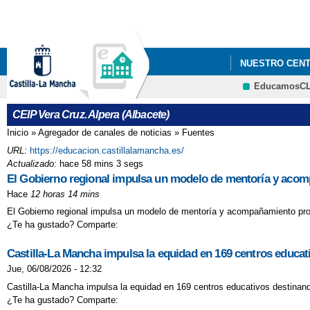
NUESTRO CEN
EducamosC
11 DE FEBRERO
CEIP Vera Cruz. Alpera (Albacete)
ACTIVIDADES D
Inicio
»
Agregador de canales de noticias
»
Fuentes
Se encuentra usted aquí
URL:
https://educacion.castillalamancha.es/
ANDANDO AL C
Actualizado:
hace 58 mins 3 segs
El Gobierno regional impulsa un modelo de mentoría y acomp
ACTIVIDADES 
Hace
12 horas 14 mins
BIENVENIDA AL
El Gobierno regional impulsa un modelo de mentoría y acompañamiento profes
¿Te ha gustado? Comparte:
BIENVENIDOS C
Castilla-La Mancha impulsa la equidad en 169 centros educati
Jue, 06/08/2026 - 12:32
CUENTACUENTO
Castilla-La Mancha impulsa la equidad en 169 centros educativos destinando
CHARLA-TALLE
¿Te ha gustado? Comparte: