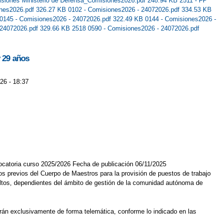
siones Ministerio de Defensa_Comisiones2026.pdf 248.94 KB
2511 - FP
ones2026.pdf 326.27 KB
0102 - Comisiones2026 - 24072026.pdf 334.53 KB
0145 - Comisiones2026 - 24072026.pdf 322.49 KB
0144 - Comisiones2026 -
 24072026.pdf 329.66 KB
2518 0590 - Comisiones2026 - 24072026.pdf
y 29 años
26 - 18:37
vocatoria curso 2025/2026 Fecha de publicación 06/11/2025
s previos del Cuerpo de Maestros para la provisión de puestos de trabajo
ultos, dependientes del ámbito de gestión de la comunidad autónoma de
tarán exclusivamente de forma telemática, conforme lo indicado en las