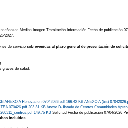
ESTUDIO
TÚ ERES LA PIEZA CLAVE
VIDEOS SEMANA DEL CAR
CO 2
BIENVENIDOS CURSO 2022/2023
¡3,2,1...!
¡EL TERCER 
 Enseñanzas Medias Imagen Tramitación Información Fecha de publicación 07
CIONES NO QUEDEN CONFINADAS”
026/2027.
ones de servicio
sobrevenidas al plazo general de presentación de solici
).
s graves de salud.
 KB
ANEXO A Renovacion 07042026.pdf 166.42 KB
ANEXO A (bis) 07042026.
s TEA 070426.pdf 203.31 KB
Anexo D- listado de Centros Comunidades Apren
0260311_centros.pdf 149.75 KB
Solicitud Fecha de publicación 07/04/2026 Pre
ambos incluidos